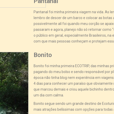
Pantanal
Pantanal foi minha primeira viagem na vida. As 
lembro de descer de um barco e colocar as botas 
possivelmente alí foi quando meu corção se apaix
passaram e agora, planejo não só retornar como “e
o público em geral, especialmente Brasileiros, na 
com que mais pessoas conheçam e protejam essa 
Bonito
Bonito foi minha primeira ECOTRIP, das minhas pri
pagando do meu bolso e sendo responsável por plan
época não tinha blog nem experiência em viagens. 
4 dias para conhecer um paraíso que obviamente 
que marcou demais e criou aquele bichinho dent
um dia com calma.
Bonito segue sendo um grande destino de Ecotur
mais atrações belíssimas com opções para todas a