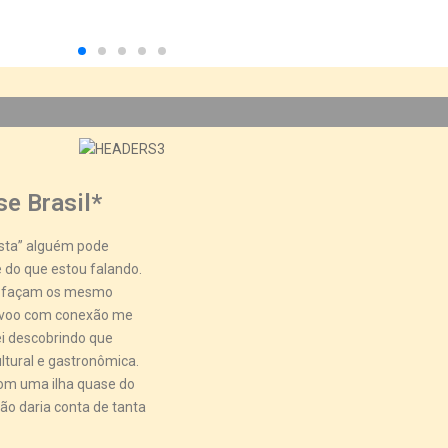
e Brasil*
esta” alguém pode
 do que estou falando.
ue façam os mesmo
m voo com conexão me
ei descobrindo que
ltural e gastronômica.
com uma ilha quase do
ão daria conta de tanta