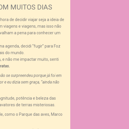
OM MUITOS DIAS
ra de decidir viajar seja a ideia de
em viagens e viagens, mas isso não
o valham a pena para conhecer um
a agenda, decidi “fugir” para Foz
ais do mundo.
, e não me impactar muito, senti
ratas.
não se surpreendeu porque já foi em
dor e eu dizia sem graça, “ainda não
gnitude, potência e beleza das
avatores de terras misteriosas.
de, como o Parque das aves, Marco