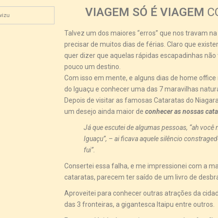
VIAGEM SÓ É VIAGEM
C
vizu
Talvez um dos maiores “erros” que nos travam na ho
precisar de muitos dias de férias. Claro que exist
quer dizer que aquelas rápidas escapadinhas nã
pouco um destino.
Com isso em mente, e alguns dias de home office n
do Iguaçu e conhecer uma das 7 maravilhas natur
Depois de visitar as famosas Cataratas do Niagara
um desejo ainda maior de
conhecer as nossas cata
Já que escutei de algumas pessoas, “ah você 
Iguaçu”, – ai ficava aquele silêncio constrage
fui”.
Consertei essa falha, e me impressionei com a ma
cataratas, parecem ter saído de um livro de desbr
Aproveitei para conhecer outras atrações da cida
das 3 fronteiras, a gigantesca Itaipu entre outros.