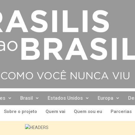
ses
Brasil
Estados Unidos
Europa
De
Sobre o projeto
Quem vai
Quem sou eu
Parcerias