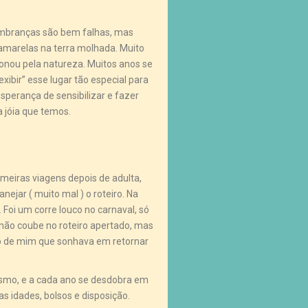
lembranças são bem falhas, mas
amarelas na terra molhada. Muito
onou pela natureza. Muitos anos se
xibir” esse lugar tão especial para
esperança de sensibilizar e fazer
jóia que temos.
meiras viagens depois de adulta,
ejar ( muito mal ) o roteiro. Na
Foi um corre louco no carnaval, só
não coube no roteiro apertado, mas
ro de mim que sonhava em retornar
ismo, e a cada ano se desdobra em
s idades, bolsos e disposição.