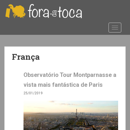
S
k
i
p
TOGGLE
t
o
m
a
França
i
n
c
Observatório Tour Montparnasse a
o
n
vista mais fantástica de Paris
t
25/01/2019
e
n
t