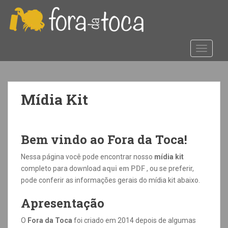
S
k
i
p
TOGGLE
t
o
m
a
Mídia Kit
i
n
c
o
Bem vindo ao Fora da Toca!
n
Nessa página você pode encontrar nosso
mídia kit
t
completo para download
aqui em
PDF
, ou se preferir,
e
pode conferir as informações gerais do mídia kit abaixo.
n
t
Apresentação
O
Fora da Toca
foi criado em 2014 depois de algumas