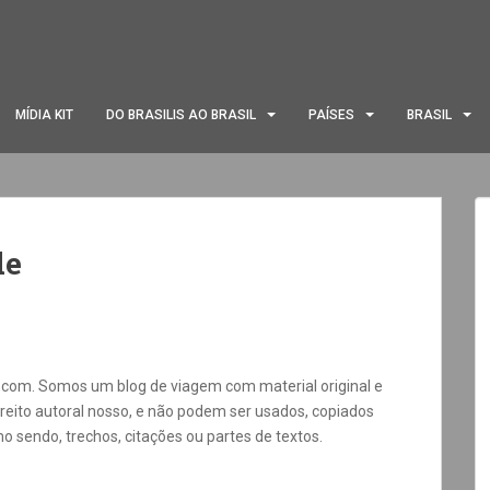
MÍDIA KIT
DO BRASILIS AO BRASIL
PAÍSES
BRASIL
de
a.com. Somos um blog de viagem com material original e
direito autoral nosso, e não podem ser usados, copiados
 sendo, trechos, citações ou partes de textos.