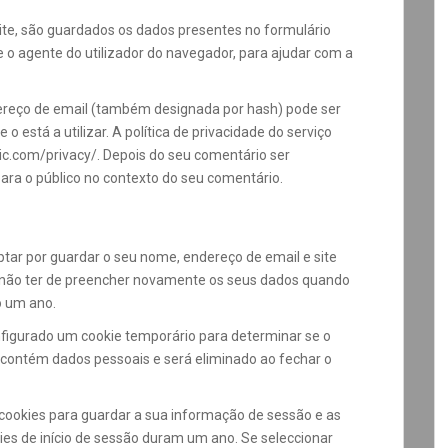
ite, são guardados os dados presentes no formulário
o agente do utilizador do navegador, para ajudar com a
dereço de email (também designada por hash) pode ser
 o está a utilizar. A política de privacidade do serviço
tic.com/privacy/. Depois do seu comentário ser
l para o público no contexto do seu comentário.
tar por guardar o seu nome, endereço de email e site
ra não ter de preencher novamente os seus dados quando
o um ano.
configurado um cookie temporário para determinar se o
 contém dados pessoais e será eliminado ao fechar o
s cookies para guardar a sua informação de sessão e as
ies de início de sessão duram um ano. Se seleccionar