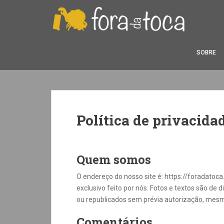
S
k
i
p
t
SOBRE
o
m
a
i
n
Política de privacida
c
o
n
t
Quem somos
e
O endereço do nosso site é: https://foradatoc
n
exclusivo feito por nós. Fotos e textos são de 
t
ou republicados sem prévia autorização, mesmo
Comentários