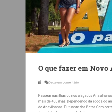
O que fazer em Novo 
Deixe um comentário
Passear nas ilhas ou nos alagados Anavilhana
mais de 400 ilhas. Dependendo da época do an
de Anavilhanas. Flutuante dos Botos Com certez