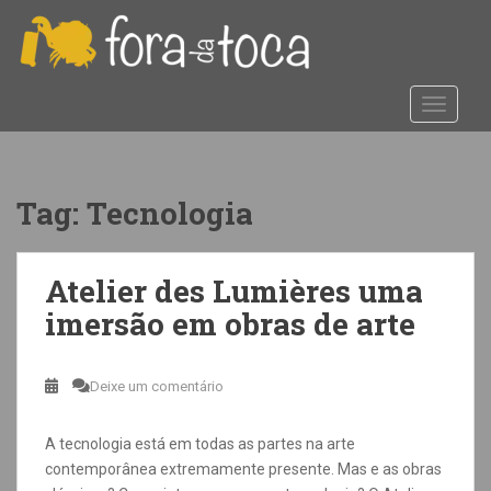
S
k
i
p
TOGGLE
t
o
m
a
Tag:
Tecnologia
i
n
c
Atelier des Lumières uma
o
imersão em obras de arte
n
t
e
Deixe um comentário
n
t
A tecnologia está em todas as partes na arte
contemporânea extremamente presente. Mas e as obras