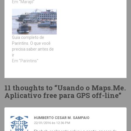
Em "Marajó"
Guia completo de
Parintins. O que você
precisa saber antes de
ir
Em "Parintins"
11 thoughts to “Usando o Maps.Me.
Aplicativo free para GPS off-line”
HUMBERTO CESAR M. SAMPAIO
22/01/2016 às 12:36 PM