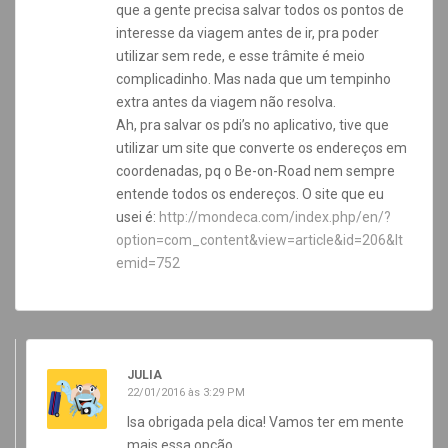
que a gente precisa salvar todos os pontos de
interesse da viagem antes de ir, pra poder
utilizar sem rede, e esse trâmite é meio
complicadinho. Mas nada que um tempinho
extra antes da viagem não resolva.
Ah, pra salvar os pdi’s no aplicativo, tive que
utilizar um site que converte os endereços em
coordenadas, pq o Be-on-Road nem sempre
entende todos os endereços. O site que eu
usei é:
http://mondeca.com/index.php/en/?
option=com_content&view=article&id=206&It
emid=752
JULIA
22/01/2016 às 3:29 PM
Isa obrigada pela dica! Vamos ter em mente
mais essa opção.