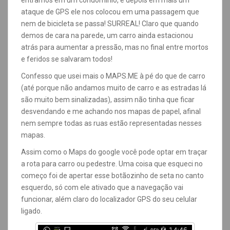
entramos em um condomínio, e depois em mais um
ataque de GPS ele nos colocou em uma passagem que
nem de bicicleta se passa! SURREAL!
Claro que quando
demos de cara na parede, um carro ainda estacionou
atrás para aumentar a pressão, mas no final entre mortos
e feridos se salvaram todos!
Confesso que usei mais o MAPS.ME à pé do que de carro
(até porque não andamos muito de carro e as estradas lá
são muito bem sinalizadas), assim não tinha que ficar
desvendando e me achando nos mapas de papel, afinal
nem sempre todas as ruas estão representadas nesses
mapas.
Assim como o Maps do google você pode optar em traçar
a rota para carro ou pedestre. Uma coisa que esqueci no
começo foi de apertar esse botãozinho de seta no canto
esquerdo, só com ele ativado que a navegação vai
funcionar, além claro do localizador GPS do seu celular
ligado.