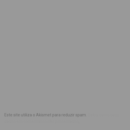
Este site utiliza o Akismet para reduzir spam.
Saiba como seus
dados em comentários são processados
.