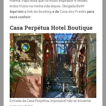
manhã. Papo esse que foi muito inspirador e rendeu
lindos frutos na minha vida depois. Obrigada Beth!
Aqui tem o
link do booking
e da
Casa dos Frades
para
você conferir
Casa Perpétua Hotel Boutique
Entrada da Casa Perpétua, impossível não se encantar