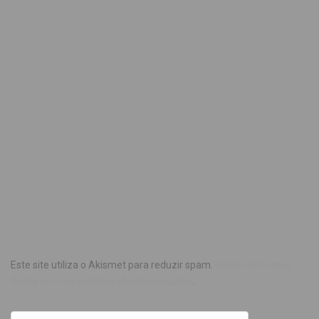
Este site utiliza o Akismet para reduzir spam.
Saiba como seus
dados em comentários são processados
.