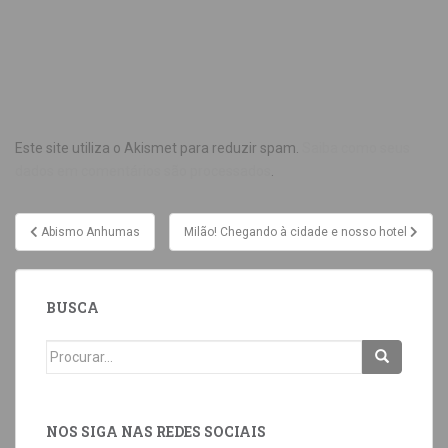
Este site utiliza o Akismet para reduzir spam.
Saiba como seus
dados em comentários são processados
.
Abismo Anhumas
Milão! Chegando à cidade e nosso hotel
BUSCA
NOS SIGA NAS REDES SOCIAIS