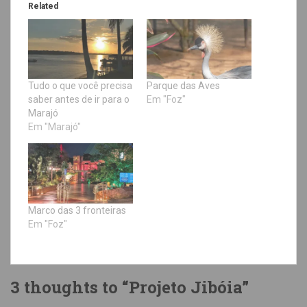
Related
Tudo o que você precisa
Parque das Aves
saber antes de ir para o
Em "Foz"
Marajó
Em "Marajó"
Marco das 3 fronteiras
Em "Foz"
3 thoughts to “Projeto Jibóia”