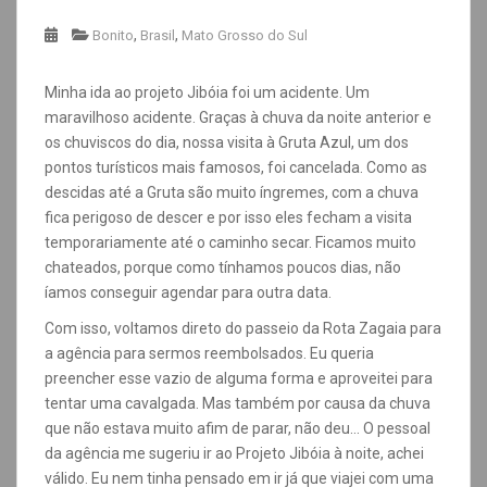
,
,
Bonito
Brasil
Mato Grosso do Sul
Minha ida ao projeto Jibóia foi um acidente. Um
maravilhoso acidente. Graças à chuva da noite anterior e
os chuviscos do dia, nossa visita à Gruta Azul, um dos
pontos turísticos mais famosos, foi cancelada. Como as
descidas até a Gruta são muito íngremes, com a chuva
fica perigoso de descer e por isso eles fecham a visita
temporariamente até o caminho secar. Ficamos muito
chateados, porque como tínhamos poucos dias, não
íamos conseguir agendar para outra data.
Com isso, voltamos direto do passeio da Rota Zagaia para
a agência para sermos reembolsados. Eu queria
preencher esse vazio de alguma forma e aproveitei para
tentar uma cavalgada. Mas também por causa da chuva
que não estava muito afim de parar, não deu… O pessoal
da agência me sugeriu ir ao Projeto Jibóia à noite, achei
válido. Eu nem tinha pensado em ir já que viajei com uma