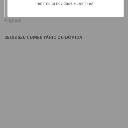
tem muita novidade a caminho!
Pingback:
O que fazer em Bonito? - Fora da toca
DEIXE SEU COMENTÁRIO OU DÚVIDA