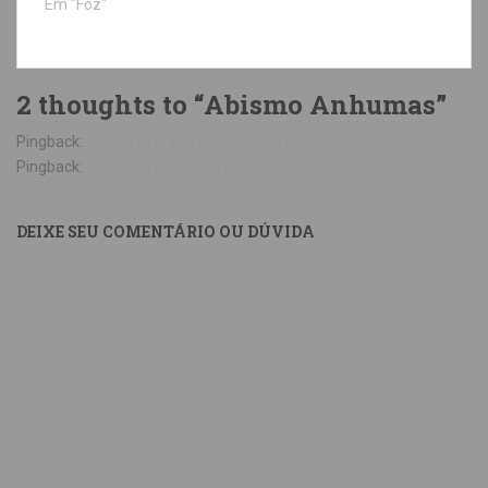
Em "Foz"
2 thoughts to “Abismo Anhumas”
Pingback:
O que fazer em Bonito? - Fora da toca
Pingback:
Balneário Municipal de Bonito - Fora da toca
DEIXE SEU COMENTÁRIO OU DÚVIDA