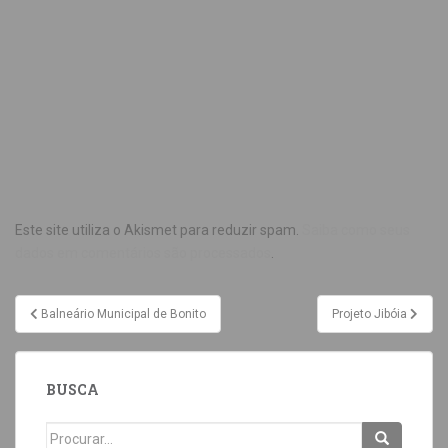
Este site utiliza o Akismet para reduzir spam.
Saiba como seus
dados em comentários são processados
.
Balneário Municipal de Bonito
Projeto Jibóia
BUSCA