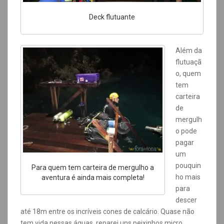
Deck flutuante
Além da
flutuaçã
o, quem
tem
carteira
de
mergulh
o pode
pagar
um
pouquin
Para quem tem carteira de mergulho a
ho mais
aventura é ainda mais completa!
para
descer
até 18m entre os incríveis cones de calcário. Quase não
tem vida nessas águas, reparei uns peixinhos micro