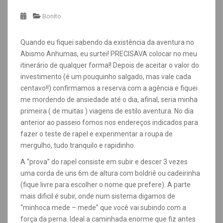
Bonito
Quando eu fiquei sabendo da existência da aventura no
Abismo Anhumas, eu surtei! PRECISAVA colocar no meu
itinerário de qualquer forma!! Depois de aceitar o valor do
investimento (é um pouquinho salgado, mas vale cada
centavo!!) confirmamos a reserva com a agência e fiquei
me mordendo de ansiedade até o dia, afinal, seria minha
primeira ( de muitas ) viagens de estilo aventura. No dia
anterior ao passeio fomos nos endereços indicados para
fazer o teste de rapel e experimentar a roupa de
mergulho, tudo tranquilo e rapidinho.
A “prova” do rapel consiste em subir e descer 3 vezes
uma corda de uns 6m de altura com boldriê ou cadeirinha
(fique livre para escolher o nome que prefere). A parte
mais dificil é subir, onde num sistema digamos de
“minhoca mede – mede” que você vai subindo com a
força da perna. Ideal a caminhada enorme que fiz antes