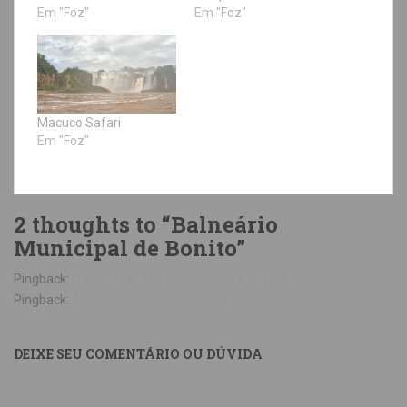
Em "Foz"
Em "Foz"
Macuco Safari
Em "Foz"
2 thoughts to “Balneário
Municipal de Bonito”
Pingback:
O que fazer em Bonito? - Fora da toca
Pingback:
Abismo Anhumas - Fora da toca
DEIXE SEU COMENTÁRIO OU DÚVIDA