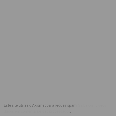
Este site utiliza o Akismet para reduzir spam.
Saiba como seus
dados em comentários são processados
.