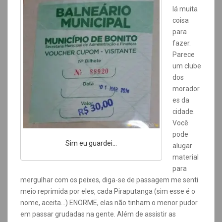
lá muita
coisa
para
fazer.
Parece
um clube
dos
morador
es da
cidade.
Você
pode
Sim eu guardei…
alugar
material
para
mergulhar com os peixes, diga-se de passagem me senti
meio reprimida por eles, cada Piraputanga (sim esse é o
nome, aceita…) ENORME, elas não tinham o menor pudor
em passar grudadas na gente. Além de assistir as