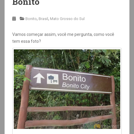
Bonito
,
,
Bonito
Brasil
Mato Grosso do Sul
Vamos começar assim, você me pergunta, como você
tem essa foto?