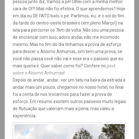
pessoa junto diz, Vamos a pé! Olhei com a minha melhor
cara de OI?! Mas não foi efetiva. O que aprendemos? Hoje
em dia eu DE FATO bato o pé. Partimos, eu, e o sol do fim
da tarde do centro-oeste brasileiro (em pleno Março!) na
lata para percorrer os 7km de volta. Não sou uma pessoa
de encrencar com isso, adoro andar, não me incomodo
mesmo. Mas no fim do dia tínhamos a prova de esforço
para descer o Abismo Anhumas, sim tem uma prova, se
você não passa você não vai e esse era o passeio que eu
mais queria ir. Quer saber como foi? Confere no
post
sobre o Abismo Anhumas
!
Depois de andar…andar…ver um tatu na beira da estrada e
andar mais um pouco, chegamos no nosso hotel, no final
f
oi a conta de nos trocarmos para fazer a prova de
esforço. Em resumo existem outros passeios muito legais
de flutuação que valeriam mais a pena, mas valeu a
experiência.