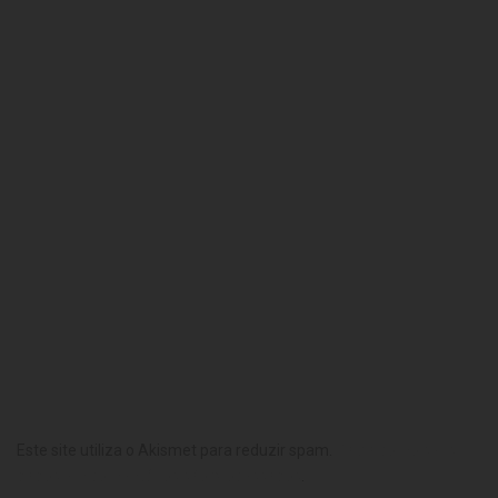
Este site utiliza o Akismet para reduzir spam.
Saiba como seus
dados em comentários são processados
.