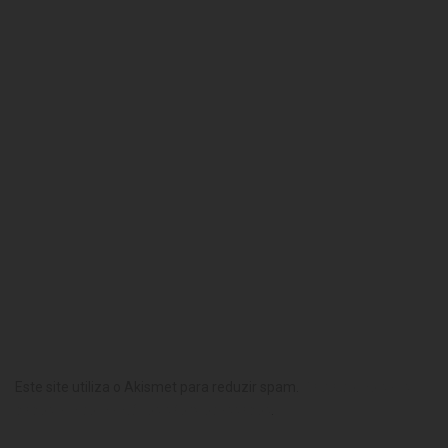
Este site utiliza o Akismet para reduzir spam.
Saiba como seus
dados em comentários são processados
.