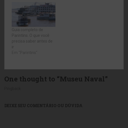
Guia completo de
Parintins. O que você
precisa saber antes de
ir
Em "Parintins"
One thought to “Museu Naval”
Pingback:
Ilha Fiscal - Fora da toca
DEIXE SEU COMENTÁRIO OU DÚVIDA