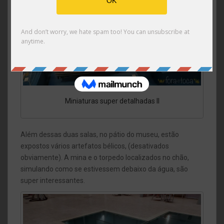
Miniaturas super detalhadas II
Além dessas duas salas, no pátio do museu, estão
expostos vários artefatos bélicos, (desativados
obviamente). A mina e o torpedo localizados no chão,
simulando como se estivessem debaixo da água, são
super interessantes.