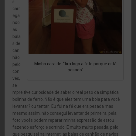
s
carr
ega
ndo
as
bala
s de
can
hão
Minha cara de: “tira logo a foto porque está
pelo
pesado”
con
vés,
se
mpre tive curiosidade de saber o real peso da simpática
bolinha de ferro. Não é que eles tem uma bola para você
levantar? ou tentar.. Eu fui na fé que era pesada mas
mesmo assim, não consegui levantar de primeira, pela
foto vocês podem reparar minha expressão de estou
fazendo esforço e sorrindo. É muito muito pesada, pelo
que pesquisei na internet, as balas de canhão de navios