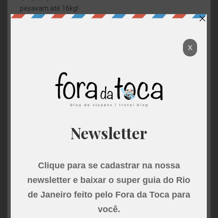
pesavam até 16kg!
O final do passeio nessa sala foi meio corrido por causa
do horário, mas eles mostram uniformes da marinha
brasileira nos seus primórdios, brasões e um mapa com
luzes interativas que indica onde ocorreu cada confronto
na costa.
A segunda parte da visitação do museu fica do lado do
pátio interno. A sala é pequena comparada a outra parte
da visita que mencionei antes.(Essa foi a primeira parte
em que fomos, fizemos ao contrário, paciência) Nela é
possível admirar e compreender a evolução das
embarcações de guerra em inúmeras reproduções em
miniaturas. Cada uma mais detalhada do que a outra.
Muito bonito mesmo! Único problema é a legenda preta
em fundo azul, que não ajuda em nada para leitura
(momento design).