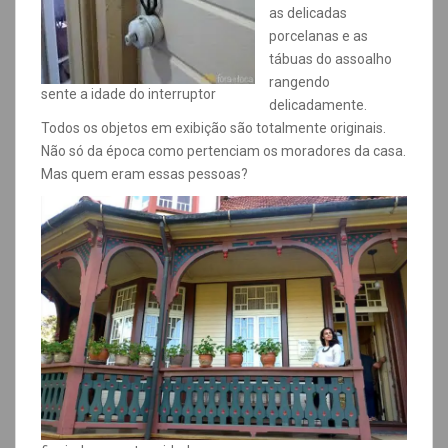
as delicadas
porcelanas e as
tábuas do assoalho
rangendo
sente a idade do interruptor
delicadamente.
Todos os objetos em exibição são totalmente originais.
Não só da época como pertenciam os moradores da casa.
Mas quem eram essas pessoas?