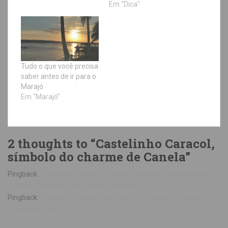
Em "Dica"
Tudo o que você precisa
saber antes de ir para o
Marajó
Em "Marajó"
2 thoughts to “Castelinho Caracol,
símbolo do charme de Canela”
Pingback:
Castelinho Caracol - museu e o melhor apfelstrudel de
Canela - Viajando com Daniela Cascardo
Pingback:
Castelinho Caracol: um charme de lugar em Canela –
Turista FullTime