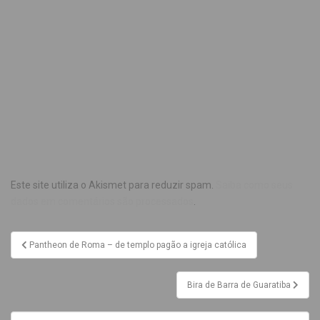
Este site utiliza o Akismet para reduzir spam.
Saiba como seus
dados em comentários são processados
.
Pantheon de Roma – de templo pagão a igreja católica
Bira de Barra de Guaratiba