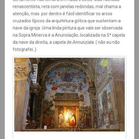
renascentista,
reta com janelas redondas, mal chama a
atenção, mas por dentro é fácil identificar os arcos
cruzados típicos da arquitetura gótica que sustentam a
nave da igreja.
Uma linda pintura que vale ser observada
na Sopra Minerva é a Anunciação, localizada na 5ª capela
da nave da direita, a capela de
Annunziata
. ( não eu não
fotografei..)