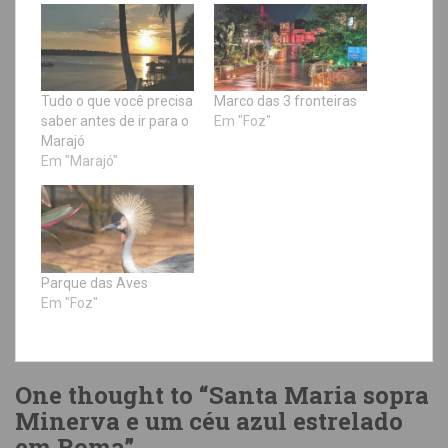
Tudo o que você precisa
Marco das 3 fronteiras
saber antes de ir para o
Em "Foz"
Marajó
Em "Marajó"
Parque das Aves
Em "Foz"
One thought to “Santa Maria sopra
Minerva e um céu azul estrelado
em Roma”