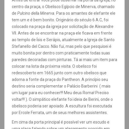
centro da praça, o Obelisco Egípcio de Minerva, chamado
de
Pulcino della Minerva.
Para os amantes de elefante ele
tem um e é bem bonito. Originário do século 6 A.C, foi
colocado na praça da igreja por solicitação de Alexandre
VII. Antes de se encontrar na praça ele ficava em frente
ao templo de Ísis e Serápis, atualmente a Igreja de Santo
Stefanello del Cacco. Não fui, mas pelo que pesquisei é
muito bonita por dentro com praticamente todas suas
paredes decoradas com pinturas. Tá ai mais um item para
colocar na lista da próxima visita.
O obelisco foi
redescoberto em 1665 junto com outro obelisco que
adorna a fonte da praça do Pantheon. A princípio seu
destino seria complementar o Palácio Barberini ( mais
um lugar para eu conhecer!!! Meu deus Roma! Preciso
voltar!!! ). O simpático elefante foi ideia de Berini, onde o
obelisco poderia ser apoiado. A escultura foi executada
por Ercole Ferrata, um de seus melhores assistentes.
Em cima da porta principal é possível ver um escudo e
uma placa falando sobre um alagamento ocorrido em