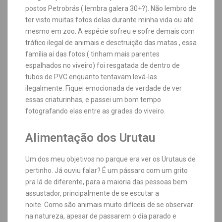
postos Petrobrás ( lembra galera 30+?). Não lembro de
ter visto muitas fotos delas durante minha vida ou até
mesmo em zoo. A espécie sofreu e sofre demais com
tráfico ilegal de animais e desctruição das matas , essa
família ai das fotos ( tinham mais parentes
espalhados no viveiro) foi resgatada de dentro de
tubos de PVC enquanto tentavam levá-las
ilegalmente. Fiquei emocionada de verdade de ver
essas criaturinhas, e passei um bom tempo
fotografando elas entre as grades do viveiro.
Alimentação dos Urutau
Um dos meu objetivos no parque era ver os Urutaus de
pertinho.
Já ouviu falar? É um pássaro com um grito
pra lá de diferente, para a maioria das pessoas bem
assustador, principalmente de se escutar a
noite.
Como são animais muito difíceis de se observar
na natureza, a
pesar de passarem o dia parado e