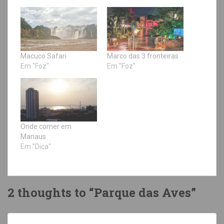
Macuco Safari
Marco das 3 fronteiras
Em "Foz"
Em "Foz"
Onde comer em
Manaus
Em "Dica"
2 thoughts to “Parque das Aves”