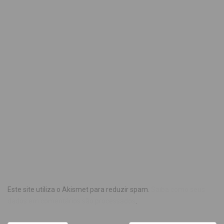
Este site utiliza o Akismet para reduzir spam.
Saiba como seus
dados em comentários são processados
.