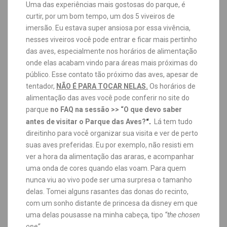
Uma das experiências mais gostosas do parque, é
curtir, por um bom tempo, um dos 5 viveiros de
imersão. Eu estava super ansiosa por essa vivência,
nesses viveiros você pode entrar e ficar mais pertinho
das aves, especialmente nos horários de alimentação
onde elas acabam vindo para áreas mais próximas do
público. Esse contato tão próximo das aves, apesar de
tentador,
NÃO É PARA TOCAR NELAS.
Os horários de
alimentação das aves você pode conferir no site do
parque
no FAQ na sessão >> “O que devo saber
“.
antes de visitar o Parque das Aves?
Lá tem tudo
direitinho para você organizar sua visita e ver de perto
suas aves preferidas. Eu por exemplo, não resisti em
ver a hora da alimentação das araras, e acompanhar
uma onda de cores quando elas voam.
Para quem
nunca viu ao vivo pode ser uma surpresa o tamanho
delas. Tomei alguns rasantes das donas do recinto,
com um sonho distante de princesa da disney em que
uma delas pousasse na minha cabeça, tipo
“the chosen
one”.