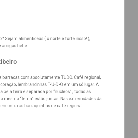
Sejam alimentíceas ( o norte é forte nisso! ),
 e amigos hehe
ibeiro
 barracas com absolutamente TUDO. Café regional,
ecoração, lembrancinhas T-U-D-O em um só lugar. A
 pela feira é separada por “núcleos” , todas as
do mesmo “tema” estão juntas. Nas extremidades da
 encontra as barraquinhas de café regional.