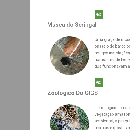
Museu do Seringal
Uma graça de muse
passeio de barco p
antigas instalaçõe
homônimo de Ferrei
que funcionavam a
Zoológico Do CIGS
O Zoológico ocupa 
vegetação amazôni
ambiental, a pesqu
animais expostos n