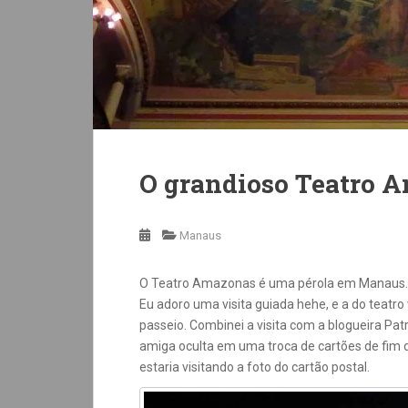
O grandioso Teatro 
Manaus
O Teatro Amazonas é uma pérola em Manaus. Dif
Eu adoro uma visita guiada hehe, e a do teat
passeio. Combinei a visita com a blogueira Pat
amiga oculta em uma troca de cartões de fim 
estaria visitando a foto do cartão postal.