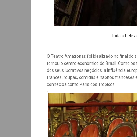
toda a bele
O Teatro Amazonas foi idealizado no final do 
tornou o centro econômico do Brasil. Como o
dos seus lucrativos negócios, a influência euro
francês, roupas, comidas e hábitos franceses
conhecida como Paris dos Trópicos.