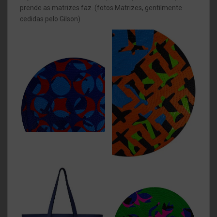
prende as matrizes faz. (fotos Matrizes, gentilmente
cedidas pelo Gilson)