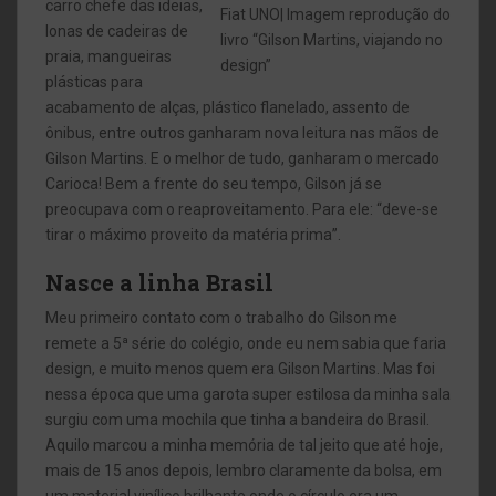
carro chefe das ideias,
Fiat UNO| Imagem reprodução do
lonas de cadeiras de
livro “Gilson Martins, viajando no
praia, mangueiras
design”
plásticas para
acabamento de alças, plástico flanelado, assento de
ônibus, entre outros ganharam nova leitura nas mãos de
Gilson Martins. E o melhor de tudo, ganharam o mercado
Carioca! Bem a frente do seu tempo, Gilson já se
preocupava com o reaproveitamento. Para ele: “deve-se
tirar o máximo proveito da matéria prima”.
Nasce a linha Brasil
Meu primeiro contato com o trabalho do Gilson me
remete a 5ª série do colégio, onde eu nem sabia que faria
design, e muito menos quem era Gilson Martins. Mas foi
nessa época que uma garota super estilosa da minha sala
surgiu com uma mochila que tinha a bandeira do Brasil.
Aquilo marcou a minha memória de tal jeito que até hoje,
mais de 15 anos depois, lembro claramente da bolsa, em
um material vinílico brilhante onde o círculo era um