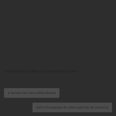
Este site utiliza o Akismet para reduzir spam.
Saiba como seus
dados em comentários são processados
.
Sunset tour com a Maré Mansa
Sail in Rio passeio de veleiro pelo Rio de Janeiro