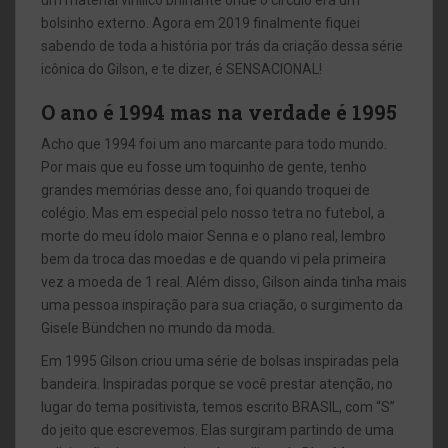
bolsinho externo. Agora em 2019 finalmente fiquei
sabendo de toda a história por trás da criação dessa série
icônica do Gilson, e te dizer, é SENSACIONAL!
O ano é 1994 mas na verdade é 1995
Acho que 1994 foi um ano marcante para todo mundo.
Por mais que eu fosse um toquinho de gente, tenho
grandes memórias desse ano, foi quando troquei de
colégio. Mas em especial pelo nosso tetra no futebol, a
morte do meu ídolo maior Senna e o plano real, lembro
bem da troca das moedas e de quando vi pela primeira
vez a moeda de 1 real. Além disso, Gilson ainda tinha mais
uma pessoa inspiração para sua criação, o surgimento da
Gisele Bündchen no mundo da moda.
Em 1995 Gilson criou uma série de bolsas inspiradas pela
bandeira. Inspiradas porque se você prestar atenção, no
lugar do tema positivista, temos escrito BRASIL, com “S”
do jeito que escrevemos. Elas surgiram partindo de uma