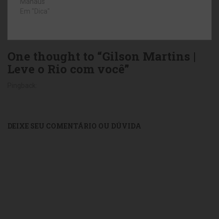
Manaus
Em "Dica"
One thought to “Gilson Martins |
Leve o Rio com você”
Pingback:
Fábrica do Gilsinho, personalizando uma bolsa Gilson
Martins - Fora da toca
DEIXE SEU COMENTÁRIO OU DÚVIDA