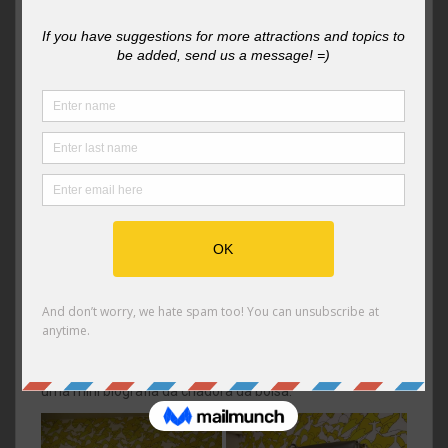
série Lixo Nobre é um trabalho super especial
desenvolvido pelas costureiras do Gilson. As funcionárias,
ex funcionárias produzem peças exclusivas. composições
únicas são criadas, as funcionárias que tem máquina já
enviam a peça pronta, outras apenas montam o layout e
mandam para a fábrica para ser costurada. É uma forma
muito importante de valorização do funcionário, nem
sempre as costureiras podem continuar trabalhando na
fábrica, ou se afastam por um tempo. E através do Lixo
Nobre, além das peças exclusivas, como elas já
trabalharam para a marca, Gilson tem certeza da
qualidade do trabalho de cada uma. Com material
reaproveitado das sobras do corte das bolsas, é realizado
o
upcycling
: o resto do material usado para as bolsas da
marca é transformado em novas bolsas com design
absolutamente exclusivo. Ao comprar uma dessas peças
você encontra uma etiqueta especial com o rosto, nome e
uma mini biografia da criadora da bolsa.