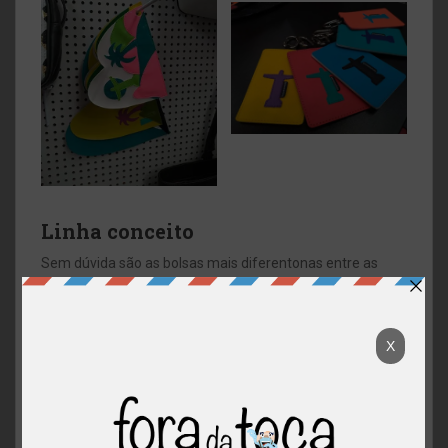
Linha conceito
Sem dúvida são as bolsas mais diferentonas entre as
criações do Gilson. Com formas super lúdicas, as bolsas
causam uma certa estranheza e curiosidade. Peças para
quem tem muita personalidade e estilo!