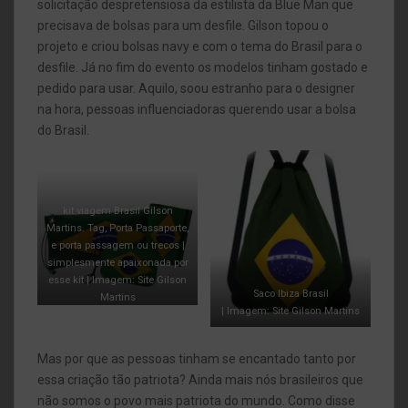
solicitação despretensiosa da estilista da Blue Man que
precisava de bolsas para um desfile. Gilson topou o
projeto e criou bolsas navy e com o tema do Brasil para o
desfile. Já no fim do evento os modelos tinham gostado e
pedido para usar. Aquilo, soou estranho para o designer
na hora, pessoas influenciadoras querendo usar a bolsa
do Brasil.
kit viagem Brasil Gilson
Martins. Tag, Porta Passaporte,
e porta passagem ou trecos |
simplesmente apaixonada por
esse kit | Imagem: Site Gilson
Saco Ibiza Brasil
Martins
| Imagem: Site Gilson Martins
Mas por que as pessoas tinham se encantado tanto por
essa criação tão patriota? Ainda mais nós brasileiros que
não somos o povo mais patriota do mundo. Como disse