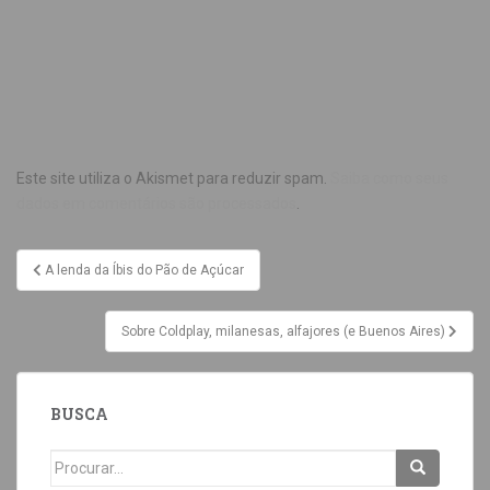
Este site utiliza o Akismet para reduzir spam.
Saiba como seus
dados em comentários são processados
.
A lenda da Íbis do Pão de Açúcar
Sobre Coldplay, milanesas, alfajores (e Buenos Aires)
BUSCA