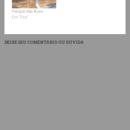
Parque das Aves
Em "Foz"
DEIXE SEU COMENTÁRIO OU DÚVIDA