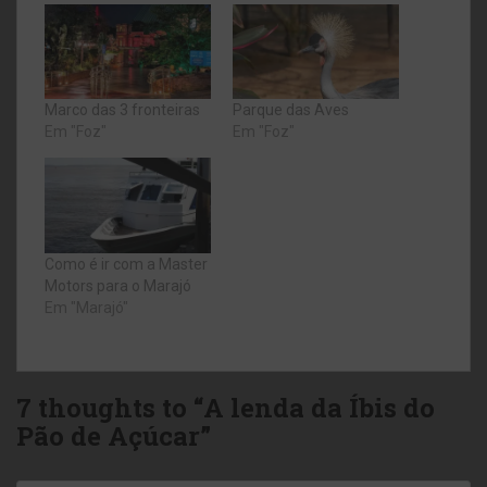
Marco das 3 fronteiras
Parque das Aves
Em "Foz"
Em "Foz"
Como é ir com a Master
Motors para o Marajó
Em "Marajó"
7 thoughts to “A lenda da Íbis do
Pão de Açúcar”