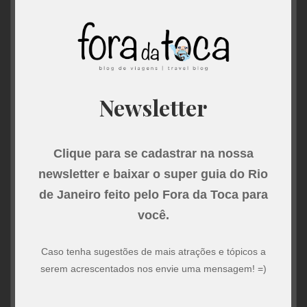
uma grande superfície no meio do morro, onde é possível
andar, sentar, e descansar além de poder comportar mais
de 15 pessoas. Existem relatos desde casais apaixonados
passando noites por lá (eita povo aventureiro!) até
churrascos e piqueniques. A segunda e terceira partes da
via são mais exigentes e por isso acabam sendo menos
repetidas. Mesmo a primeira parte sendo mais “fácil”,
requer uma boa habilidade e prática em escalada. Um dia
quem sabe? Eu consigo sentar ali para tirar uma foto
privilegiada do meu Rio de Janeiro.
imagens de escalada na íbis| fotos gentilmente