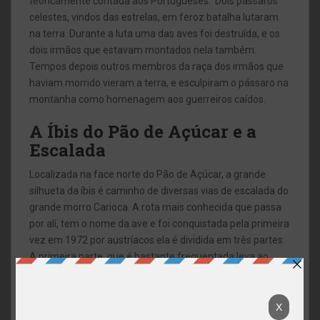
teoricamente contada aos Portugueses.
Dois pássaros
celestes, vindos das estrelas, em feroz batalha lutaram
na terra. Durante a luta uma das aves foi destruída, e os
dois irmãos que estavam montados nela também.
Tempos depois outros membros da raça dos irmãos que
haviam morrido vieram a terra, e esculpiram o pássaro na
montanha como homenagem aos guerreiros caídos.
A Íbis do Pão de Açúcar e a
Escalada
Localizada na face norte do Pão de Açúcar, a grande
silhueta da íbis é caminho de diversas vias de escalada do
grande morro Carioca. A rota mais conhecida que passa
por alí, tem o nome da ave e foi conquistada pela primeira
vez em 1972 por austríacos ela é dividida em três partes.
A primeira parte, que é bastante frequentada leva ao
Platô da Íbis, que de longe pode parecer estreito, mas
pertinho como se pode ver na fotos abaixo é bem larga. O
Platô da Íbis tem várias histórias, principalmente por ser