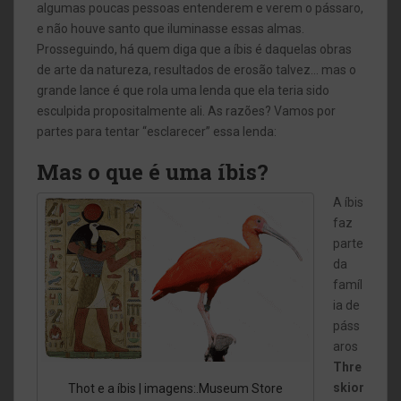
algumas poucas pessoas entenderem e verem o pássaro,
e não houve santo que iluminasse essas almas.
Prosseguindo, h
á quem diga que a íbis é daquelas obras
de arte da natureza, resultados de erosão talvez… mas o
grande lance é que rola uma lenda que ela teria sido
esculpida propositalmente ali. As razões?
Vamos por
partes para tentar “esclarecer” essa lenda:
Mas o que é uma íbis?
A íbi
s
faz
parte
da
famíl
ia de
páss
aros
Thre
skior
Thot e a íbis | imagens:.Museum Store