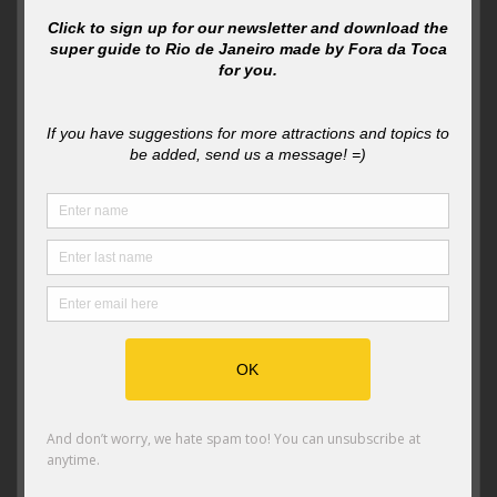
cedidas pela Companhia da Escalada
Outras vias de escalada também passam pela formação
da Íbis, como a famosa Waldo (famosa para o Raoni que
faz escalada, eu não conhecia nenhuma obviamente) que
possui o lance do Pescoço, um trecho de escalada que
beira a silhueta do pescoço da íbis e a Contra-Pino, uma
via considerada de BigWall, onde a maioria dos
escaladores vão levar pelo menos dois dias para
conseguir chegar ao cume do Pão de Açúcar (Raoni
NESSA não precisa nem cogitar me levar, obrigada, de
nada).