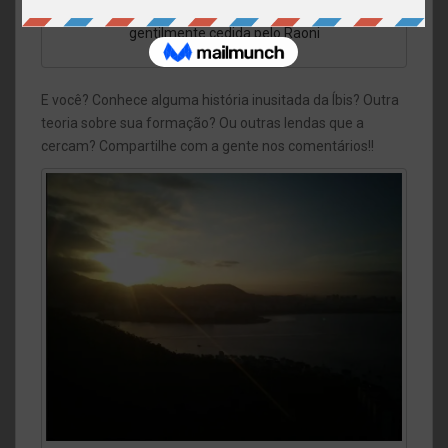
mais uma imagem direta da fenda da Íbis | Foto
gentilmente cedida pelo Raoni
E você? Conhece alguma história inusitada da Íbis? Outra
teoria sobre sua formação? Ou outras lendas que a
cercam? Compartilhe com a gente nos comentários!!