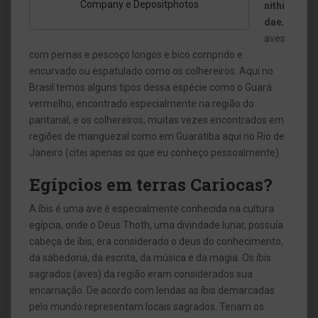
Company e Depositphotos
nithi
dae
,
aves
com pernas e pescoço longos e bico comprido e
encurvado ou espatulado como os colhereiros. Aqui no
Brasil temos alguns tipos dessa espécie como o Guará
vermelho, encontrado especialmente na região do
pantanal, e os colhereiros, muitas vezes encontrados em
regiões de manguezal como em Guaratiba aqui no Rio de
Janeiro (citei apenas os que eu conheço pessoalmente)
.
Egípcios em terras Cariocas?
A íbis é uma
ave é especialmente
conhecida na cultura
egípcia, onde o Deus Thoth, uma divindade lunar, possuía
cabeça de íbis, era considerado o
deus do conhecimento,
da sabedoria, da escrita, da música e da magia.
Os íbis
sagrados (aves) da região eram considerados sua
encarnação. De acordo com lendas as íbis demarcadas
pelo mundo representam locais sagrados.
Teriam os