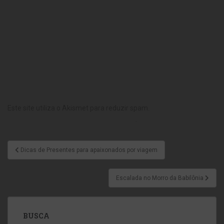
Este site utiliza o Akismet para reduzir spam.
Saiba como seus
dados em comentários são processados
.
Dicas de Presentes para apaixonados por viagem
Escalada no Morro da Babilônia
BUSCA