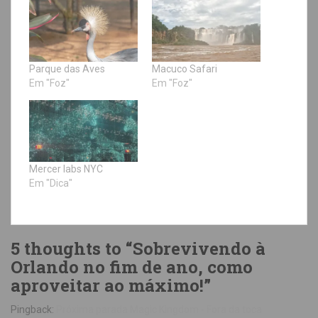
Parque das Aves
Macuco Safari
Em "Foz"
Em "Foz"
Mercer labs NYC
Em "Dica"
5 thoughts to “Sobrevivendo à
Orlando no fim de ano, como
aproveitar ao máximo!”
Pingback:
Próxima parada Magic Kingdom - Fora da toca