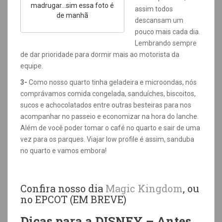
madrugar…sim essa foto é
assim todos
de manhã
descansam um
pouco mais cada dia.
Lembrando sempre
de dar prioridade para dormir mais ao motorista da
equipe.
3-
Como nosso quarto tinha geladeira e microondas, nós
comprávamos comida congelada, sanduíches, biscoitos,
sucos e achocolatados entre outras besteiras para nos
acompanhar no passeio e economizar na hora do lanche.
Além de você poder tomar o café no quarto e sair de uma
vez para os parques. Viajar low profile é assim, sanduba
no quarto e vamos embora!
Confira nosso dia
Magic Kingdom
, ou
no EPCOT (EM BREVE)
Dicas para a DISNEY – Antes