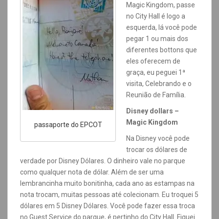
Magic Kingdom, passe
no City Hall é logo a
esquerda, lá você pode
pegar 1 ou mais dos
diferentes bottons que
eles oferecem de
graça, eu peguei 1ª
visita, Celebrando e o
Reunião de Família.
Disney dollars –
Magic Kingdom
passaporte do EPCOT
Na Disney você pode
trocar os dólares de
verdade por Disney Dólares. O dinheiro vale no parque
como qualquer nota de dólar. Além de ser uma
lembrancinha muito bonitinha, cada ano as estampas na
nota trocam, muitas pessoas até colecionam. Eu troquei 5
dólares em 5 Disney Dólares. Você pode fazer essa troca
no Guest Service do parque, é pertinho do City Hall. Fiquei