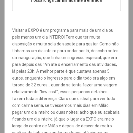
nossa longa caminhada até a entrada
Visitar a EXPO é um programa para mais de um dia ou
pelo menos um dia INTEIRO! Tem que ter muita
disposição e muita sola de sapato para gastar. Como não
tínhamos um dia inteiro para andar por lá, descobri antes
da inauguração, que tinha um ingresso especial, que era
para depois das 19h até o encerramento das atividades,
lá pelas 23h. A melhor parte é que custava apenas 5
euros, enquanto o ingresso para o dia todo era algo em
torono de 32 euros… quando se tenta fazer uma viagem
relativamente “low cost”, esses pequenos detalhes
fazem toda a diferença. Claro que o ideal para ver tudo
com calma seria, se tivéssemos mais dias em Milão,
pegar um dia inteiro ou duas noites; acho que eu acabaria
ficando um dia inteiro, já que o lugar da EXPO era meio
longe do centro de Milão e depois de descer do metro
você ainda tinha que andar muitoooo até chegar na