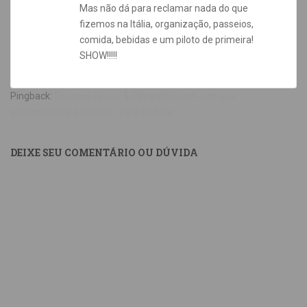
Mas não dá para reclamar nada do que
fizemos na Itália, organização, passeios,
comida, bebidas e um piloto de primeira!
SHOW!!!!!
Pingback:
Discover Ferrari & Pavarotti Land - um tour
gastronômico e cultural - Fora da toca
DEIXE SEU COMENTÁRIO OU DÚVIDA