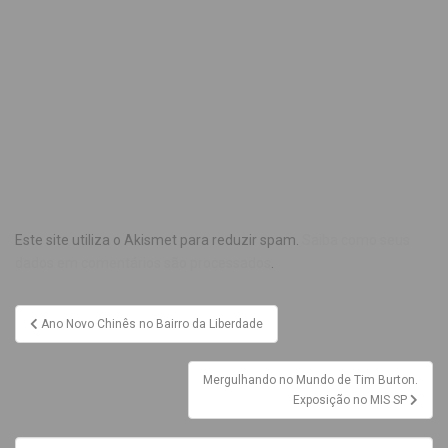
Este site utiliza o Akismet para reduzir spam.
Saiba como seus
dados em comentários são processados
.
Ano Novo Chinês no Bairro da Liberdade
Mergulhando no Mundo de Tim Burton.
Exposição no MIS SP