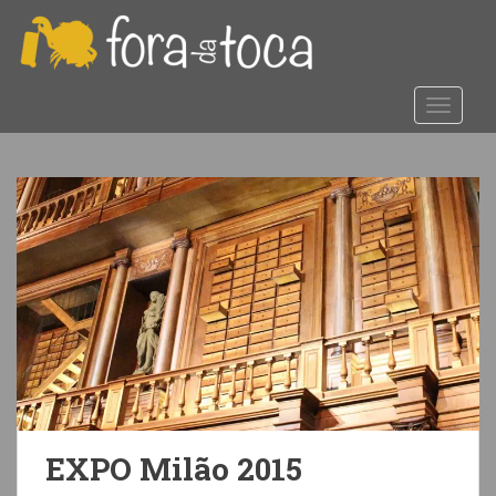
S
k
i
p
TOGGLE
t
o
m
a
i
n
c
o
n
t
e
n
t
EXPO Milão 2015